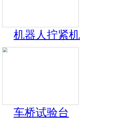
机器人拧紧机
车桥试验台