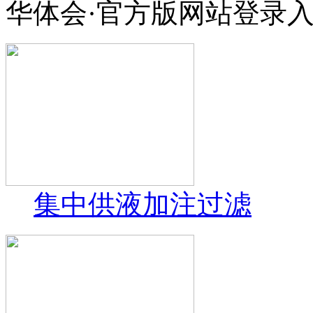
华体会·官方版网站登录入
集中供液加注过滤