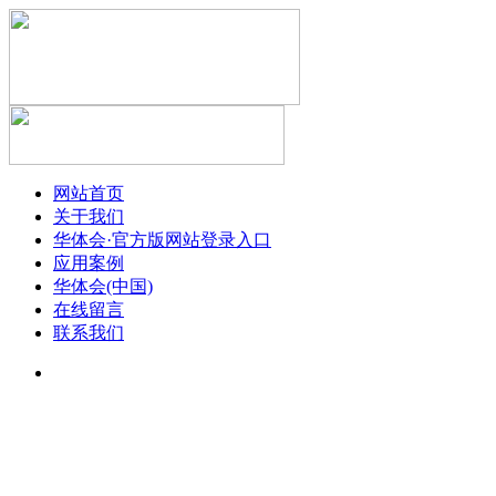
网站首页
关于我们
华体会·官方版网站登录入口
应用案例
华体会(中国)
在线留言
联系我们