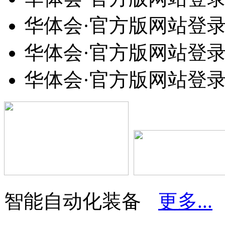
华体会·官方版网站登录
华体会·官方版网站登录
华体会·官方版网站登
智能自动化装备
更多...