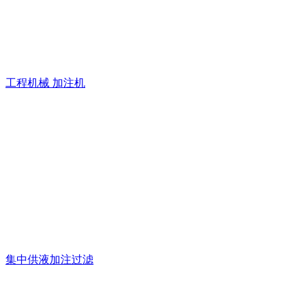
工程机械 加注机
集中供液加注过滤