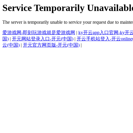
Service Temporarily Unavailabl
The server is temporarily unable to service your request due to maint
爱游戏网-即刻玩游戏就是爱游戏网
|
ky开云app入口官网-ky开云
国)
|
开元网站登录入口-开元(中国)
|
开云手机站登入-开云online
云(中国)
|
开元官方网页版-开元(中国)
|