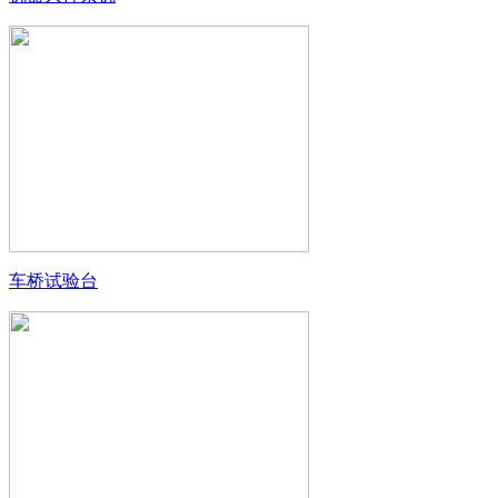
车桥试验台