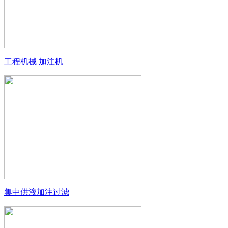
工程机械 加注机
集中供液加注过滤