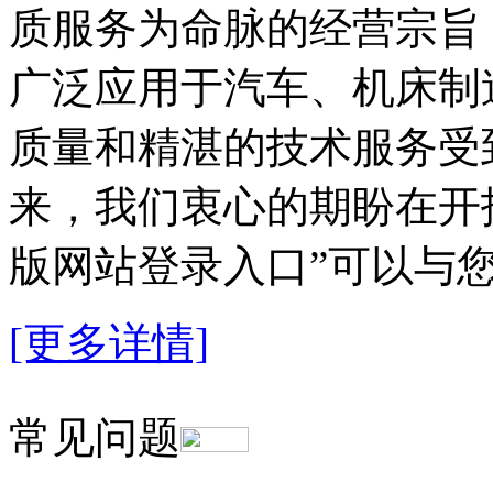
质服务为命脉的经营宗旨
广泛应用于汽车、机床制
质量和精湛的技术服务受
来，我们衷心的期盼在开
版网站登录入口”可以与
[更多详情]
常见问题