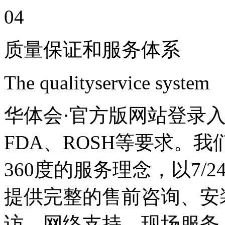
04
质量保证和服务体系
The qualityservice system
华体会·官方版网站登录
FDA、ROSH等要求。
360度的服务理念，以7/
提供完整的售前咨询、安
访、网络支持、现场服务