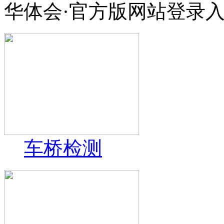
华体会·官方版网站登录入
车桥检测