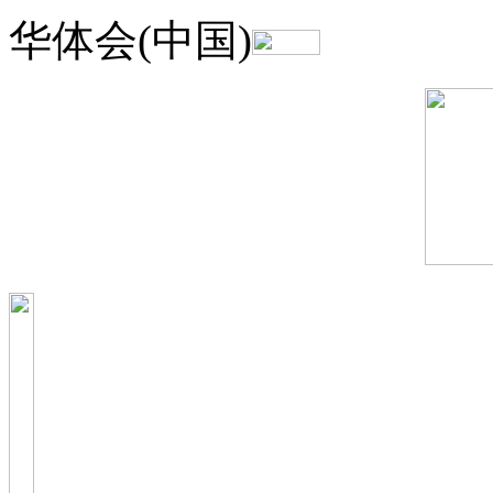
华体会(中国)